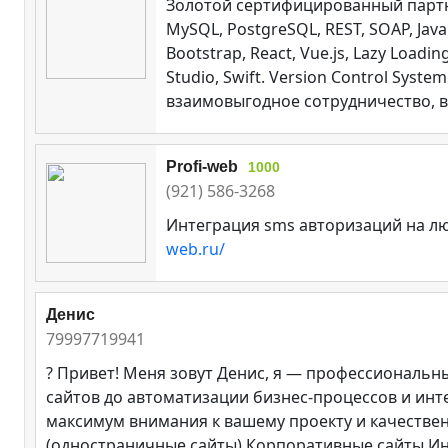
Золотой сертифицированный партнер
MySQL, PostgreSQL, REST, SOAP, Java.
Bootstrap, React, Vue.js, Lazy Loadi
Studio, Swift. Version Control Sys
взаимовыгодное сотрудничество, вед
Profi-web
1000
(921) 586-3268
Интеграция sms авторизаций на лю
web.ru/
Денис
79997719941
? Привет! Меня зовут Денис, я — профессиональны
сайтов до автоматизации бизнес-процессов и инте
максимум внимания к вашему проекту и качествен
(одностраничные сайты) Корпоративные сайты И