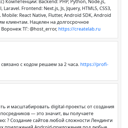
 Компетенции: Backend: PHP, Python, Node.js,
aravel. Frontend: Next.js, Js, Jquery, HTML5, CSS3,
Mobile: React Native, Flutter, Android SDK, Android
своим клиентам. Нацелен на долгосрочное
 Воронеж ТГ: @host_error,
https://createlab.ru
связано с кодом решаем за 2 часа.
https://profi-
ть и масштабировать digital-проекты: от создания
 посредников — это значит, вы получаете
аю: ? Создание сайтов любой сложности Лендинги
ых приложений Android-приложения под любые