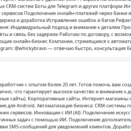
ых CRM-систем Боты для Telegram и других платформ Ин
х сервисов Подключение онлайн-платежей через банки 
ддержка и доработка Исправление ошибок и багов Рефа
еня: Индивидуальный подход и внимание к деталям Проз
ты и связь без задержек Работаю по договору, с возмо
ающие онлайн-бизнес Компании, стремящиеся к автома
egram: @whickybravo — отвечаю быстро, консультация б
работчик с опытом более 20 лет. Готов помочь вам соз
ично, что гарантирует высокое качество и внимание к д
ные сайты). Корпоративные сайты. Интернет-магазины 
 для Android. Автоматизация бизнеса: CRM-системы под
нних сервисов. Инновации с ИИ (AI): Подключение искус
утинных задач с помощью ИИ. Подключение дополнитель
вки SMS-сообщений для уведомлений клиентов. Дорабо