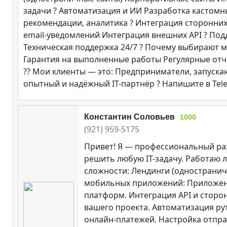
задачи ? Автоматизация и ИИ Разработка кастомн
рекомендации, аналитика ? Интеграция сторонни
email-уведомлений Интеграция внешних API ?️ По
Техническая поддержка 24/7 ? Почему выбирают м
Гарантия на выполненные работы Регулярные отчё
?? Мои клиенты — это: Предприниматели, запуск
опытный и надёжный IT-партнёр ? Напишите в Tel
Константин Соловьев
1000
(921) 959-5175
Привет! Я — профессиональный раз
решить любую IT-задачу. Работаю л
сложности: Лендинги (одностранич
мобильных приложений: Приложения
платформ. Интеграция API и сторо
вашего проекта. Автоматизация р
онлайн-платежей. Настройка отпра