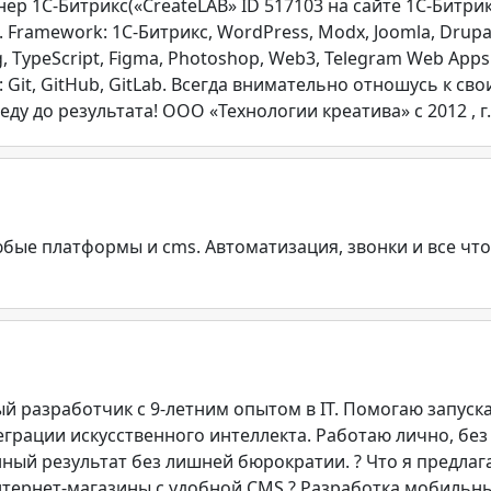
 1С-Битрикс(«CreateLAB» ID 517103 на сайте 1С-Битрикс)
 Framework: 1C-Битрикс, WordPress, Modx, Joomla, Drupal, L
ng, TypeScript, Figma, Photoshop, Web3, Telegram Web Apps. 
tem: Git, GitHub, GitLab. Всегда внимательно отношусь к 
у до результата! ООО «Технологии креатива» c 2012 , г.
бые платформы и cms. Автоматизация, звонки и все что 
й разработчик с 9-летним опытом в IT. Помогаю запуска
грации искусственного интеллекта. Работаю лично, без
ный результат без лишней бюрократии. ? Что я предлаг
нтернет-магазины с удобной CMS ? Разработка мобильн