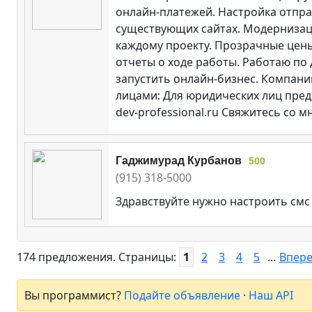
онлайн-платежей. Настройка отпра
существующих сайтах. Модернизаци
каждому проекту. Прозрачные цены
отчеты о ходе работы. Работаю по 
запустить онлайн-бизнес. Компани
лицами: Для юридических лиц пред
dev-professional.ru Свяжитесь со
Гаджимурад Курбанов
500
(915) 318-5000
Здравствуйте нужно настроить смс 
174 предложения. Страницы:
1
2
3
4
5
...
Впер
Вы программист?
Подайте объявление
·
Наш API