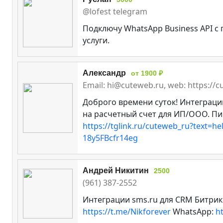
@lofest telegram
Подключу WhatsApp Business API с
услуги.
Александр
от 1900 ₽
Email: hi@cuteweb.ru, web: https://
Доброго времени суток! Интеграци
на расчетный счет для ИП/ООО. Пи
https://tglink.ru/cuteweb_ru?text=hel
18y5FBcfr14eg
Андрей Никитин
2500
(961) 387-2552
Интеграции sms.ru для CRM Битрикс
https://t.me/Nikforever
WhatsApp:
h