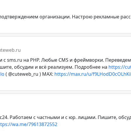
 подтверждением организации. Настрою рекламные рассы
cuteweb.ru
и c sms.ru на PHP. Любые CMS и фреймворки. Переведем
шите, обсудим и всё реализуем. Подробнее на
https://c
lo
( @cuteweb_ru ) MAX:
https://max.ru/u/f9LHodD0cOLh
24. Работаем с частными и с юр. лицами. Пишите, обсуд
ttps://wa.me/79613872552