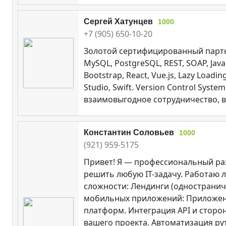
Сергей Хатунцев
1000
+7 (905) 650-10-20
Золотой сертифицированный партнер
MySQL, PostgreSQL, REST, SOAP, Java.
Bootstrap, React, Vue.js, Lazy Loadi
Studio, Swift. Version Control Sys
взаимовыгодное сотрудничество, вед
Константин Соловьев
1000
(921) 959-5175
Привет! Я — профессиональный раз
решить любую IT-задачу. Работаю л
сложности: Лендинги (одностранич
мобильных приложений: Приложения
платформ. Интеграция API и сторо
вашего проекта. Автоматизация р