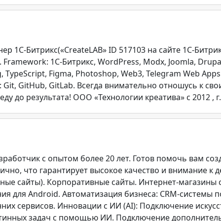
 1С-Битрикс(«CreateLAB» ID 517103 на сайте 1С-Битрикс)
 Framework: 1C-Битрикс, WordPress, Modx, Joomla, Drupal, L
ng, TypeScript, Figma, Photoshop, Web3, Telegram Web Apps. 
tem: Git, GitHub, GitLab. Всегда внимательно отношусь к 
у до результата! ООО «Технологии креатива» c 2012 , г.
работчик с опытом более 20 лет. Готов помочь вам соз
ично, что гарантирует высокое качество и внимание к д
ные сайты). Корпоративные сайты. Интернет-магазины 
 для Android. Автоматизация бизнеса: CRM-системы под
нних сервисов. Инновации с ИИ (AI): Подключение искус
утинных задач с помощью ИИ. Подключение дополнитель